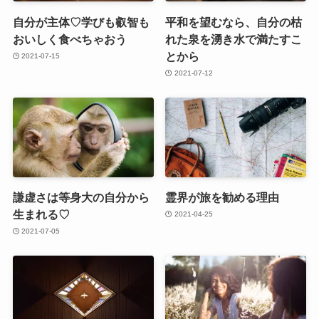
自分が主体♡学びも叡智も
平和を望むなら、自分の枯
おいしく食べちゃおう
れた泉を湧き水で満たすこ
とから
2021-07-15
2021-07-12
謙虚さは等身大の自分から
霊界が旅を勧める理由
生まれる♡
2021-04-25
2021-07-05