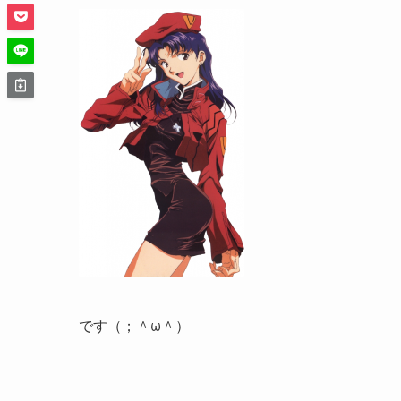
です（；＾ω＾）