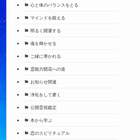
心と体のバランスをとる
マインドを鍛える
明るく開運する
魂を輝かせる
ご縁に導かれる
霊能力開花への道
お知らせ関連
浄化をして磨く
公開霊視鑑定
本から学ぶ
恋のスピリチュアル