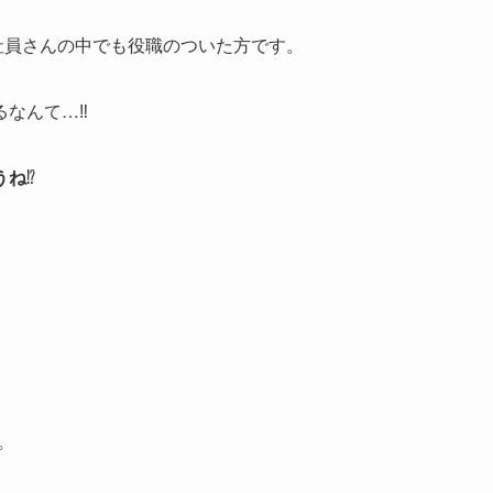
社員さんの中でも役職のついた方です。
なんて…‼️
うね
⁉️
。