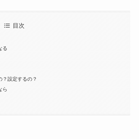
目次
なる
の？設定するの？
なら