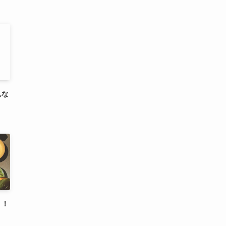
んな
う！